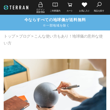
ログイン
ご利用案内
カート
お気に入り
商品を探す
新規登録
今ならすべての地球儀が送料無料
※一部地域を除く
トップ
>
ブログ
> こんな使い方もあり！地球儀の意外な使
い方