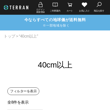
ログイン
ご利用案内
カート
お気に入り
商品を探す
新規登録
今ならすべての地球儀が送料無料
※一部地域を除く
トップ
> “40cm以上”
40cm以上
フィルターを表示
全8件を表示