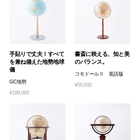
手貼りで丈夫！すべて
書斎に映える、知と美
を兼ね備えた地勢地球
のバランス。
儀
コモドールⅡ 英語版
GC地勢
¥
55,000
¥
198,000