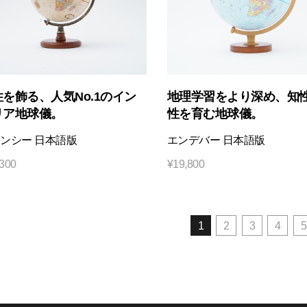
を飾る、人気No.1のイン
地理学習をより深め、知
リア地球儀。
性を育む地球儀。
ンシー 日本語版
エンデバー 日本語版
,300
¥
19,800
1
2
3
4
5