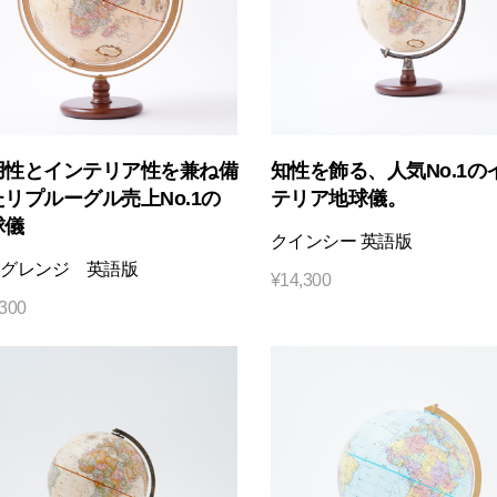
用性とインテリア性を兼ね備
知性を飾る、人気No.1の
リプルーグル売上No.1の
テリア地球儀。
球儀
クインシー 英語版
グレンジ 英語版
¥
14,300
,300