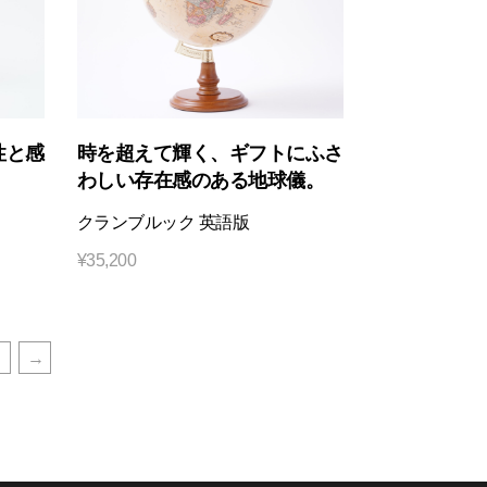
性と感
時を超えて輝く、ギフトにふさ
わしい存在感のある地球儀。
クランブルック 英語版
¥
35,200
→