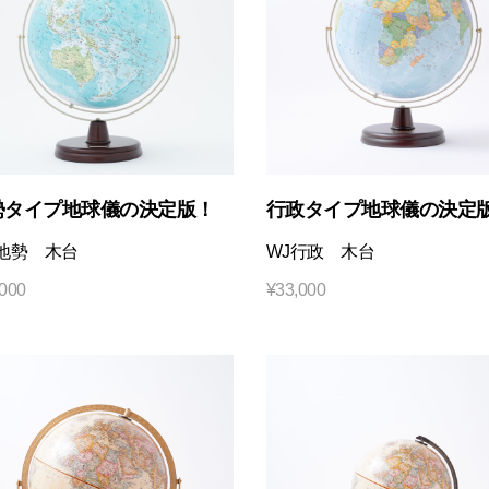
勢タイプ地球儀の決定版！
行政タイプ地球儀の決定
地勢 木台
WJ行政 木台
,000
¥
33,000