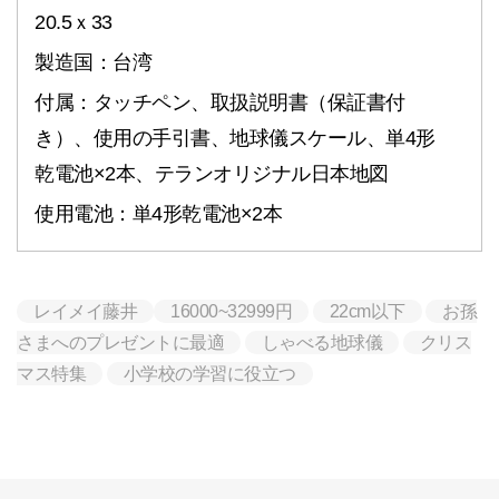
20.5ｘ33
製造国：台湾
付属：タッチペン、取扱説明書（保証書付
き）、使用の手引書、地球儀スケール、単4形
乾電池×2本、テランオリジナル日本地図
使用電池：単4形乾電池×2本
レイメイ藤井
16000~32999円
22cm以下
お孫
さまへのプレゼントに最適
しゃべる地球儀
クリス
マス特集
小学校の学習に役立つ