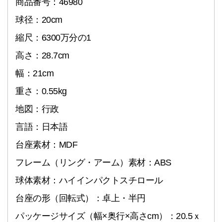
商品番号：46980
球径：20cm
縮尺：6300万分の1
高さ：28.7cm
幅：21cm
重さ：0.55kg
地図：行政
言語：日本語
台座素材：MDF
フレーム（リング・アーム）素材：ABS
球体素材：ハイインパクトスチロール
台座の形（回転式）：卓上・半円
パッケージサイズ（幅×奥行×高さcm）：20.5ｘ