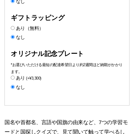
なし
（乾
電
ギフトラッピング
池
あり（無料）
付）
なし
個
オリジナル記念プレート
*お選びいただける最短の配達希望日より約2週間ほど納期がかかり
ます。
あり
(
+
¥
3,300
)
なし
国名や首都名、言語や国旗の由来など、7つの学習モ
ードと国探しクイズで、見て聞いて触って学べるし