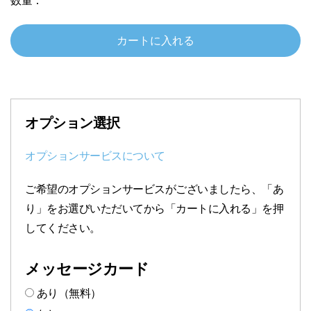
数量：
し
ゃ
カートに入れる
べ
る
国
旗
オプション選択
付
地
オプションサービスについて
球
儀
ご希望のオプションサービスがございましたら、「あ
ス
り」をお選びいただいてから「カートに入れる」を押
タ
してください。
ン
ダ
メッセージカード
ー
あり（無料）
ド