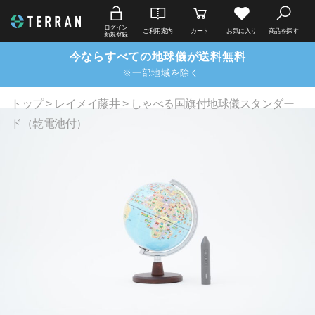
ログイン
ご利用案内
カート
お気に入り
商品を探す
新規登録
今ならすべての地球儀が送料無料
※一部地域を除く
トップ
>
レイメイ藤井
> しゃべる国旗付地球儀スタンダー
ド（乾電池付）